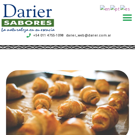
+54 011 4755-1098
darier_web@darier.com.ar
.