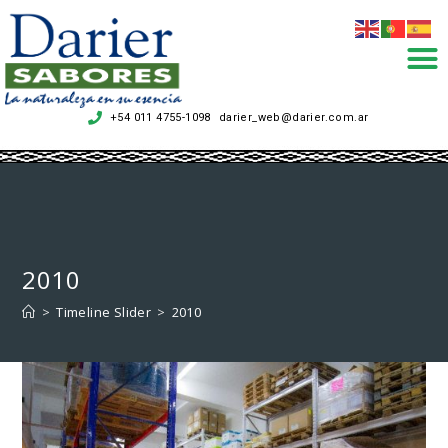
+54 011 4755-1098
darier_web@darier.com.ar
.
2010
>
Timeline Slider
>
2010