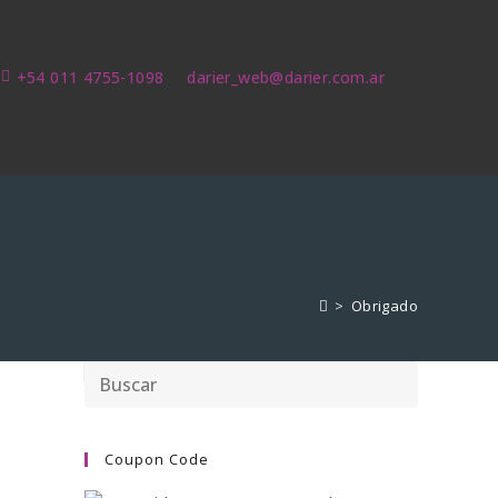
+54 011 4755-1098
darier_web@darier.com.ar
>
Obrigado
Coupon Code