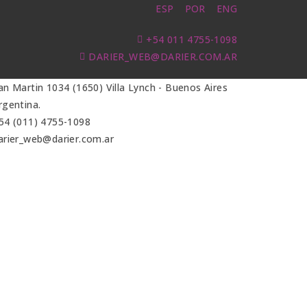
ESP
POR
ENG
+54 011 4755-1098
DARIER_WEB@DARIER.COM.AR
an Martin 1034 (1650) Villa Lynch - Buenos Aires
rgentina.
54 (011) 4755-1098
arier_web@darier.com.ar